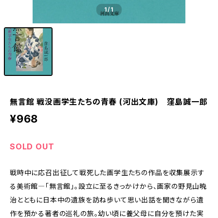
1
/1
無言館 戦没画学生たちの青春 (河出文庫) 窪島誠一郎
¥968
SOLD OUT
戦時中に応召出征して戦死した画学生たちの作品を収集展示す
る美術館―「無言館」。設立に至るきっかけから、画家の野見山暁
治とともに日本中の遺族を訪ね歩いて思い出話を聞きながら遺
作を預かる著者の巡礼の旅。幼い頃に養父母に自分を預けた実