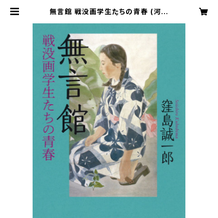
無言館 戦没画学生たちの青春 (河出
文庫) 窪島誠一郎 | 無言館 公式オ
ンラインショップ