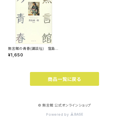
無言館の青春(講談社) 窪島誠
一郎
¥1,650
商品一覧に戻る
© 無言館 公式オンラインショップ
Powered by