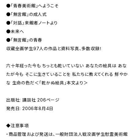
●「青春美術館」へようこそ
●「無言館」の成人式
●「対話」――来館者ノートより
●未来へ
●「無言館」の青春
収蔵全画学生97人の作品と資料写真、多数収録！
六十年経った今も ちっとも乾いていない あなたの絵具は あな
たが今も そこに生きていることを 私たちに教えてくれる 鮮やか
な 生命の色だ――＜「乾かぬ絵具」本文より＞
出版社: 講談社 206ページ
発売日: 2006年8月4日
◆注意事項
・商品管理および発送は、一般財団法人戦没画学生慰霊美術館