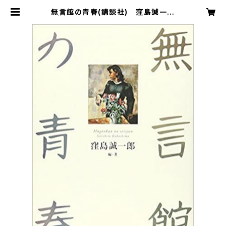
無言館の青春(講談社) 窪島誠一郎
| 無言館 公式オンラインショップ